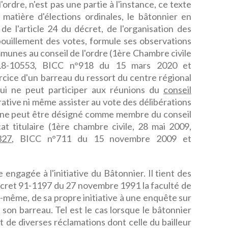
'ordre, n'est pas une partie à l'instance, ce texte
 matière d'élections ordinales, le bâtonnier en
 de l'article 24 du décret, de l'organisation des
pouillement des votes, formule ses observations
munes au conseil de l'ordre (1ère Chambre civile
°18-10553, BICC n°918 du 15 mars 2020 et
rcice d'un barreau du ressort du centre régional
qui ne peut participer aux réunions du
conseil
rative ni même assister au vote des délibérations
, ne peut être désigné comme membre du conseil
at titulaire (1ère chambre civile, 28 mai 2009,
327
, BICC n°711 du 15 novembre 2009 et
 engagée à l'initiative du Bâtonnier. Il tient des
 décret 91-1197 du 27 novembre 1991 la faculté de
i-même, de sa propre initiative à une enquête sur
on barreau. Tel est le cas lorsque le bâtonnier
et de diverses réclamations dont celle du bailleur