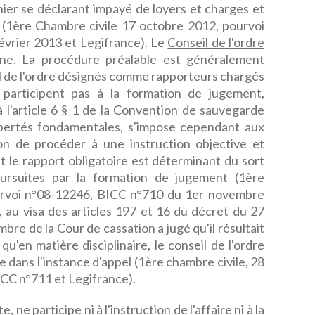
nier se déclarant impayé de loyers et charges et
re (1ère Chambre civile 17 octobre 2012, pourvoi
évrier 2013 et Legifrance). Le
Conseil de l'ordre
line. La procédure préalable est généralement
l de l'ordre désignés comme rapporteurs chargés
ne participent pas à la formation de jugement,
 à l'article 6 § 1 de la Convention de sauvegarde
ibertés fondamentales, s'impose cependant aux
on de procéder à une instruction objective et
nt le rapport obligatoire est déterminant du sort
ursuites par la formation de jugement (1ère
rvoi n°
08-12246
, BICC n°710 du 1er novembre
, au visa des articles 197 et 16 du décret du 27
re de la Cour de cassation a jugé qu'il résultait
u'en matière disciplinaire, le conseil de l'ordre
e dans l'instance d'appel (1ère chambre civile, 28
ICC n°711 et Legifrance).
 ne participe ni à l'instruction de l'affaire ni à la