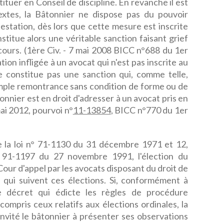
tituer en Conseil de discipline. En revanche il est
extes, la Bâtonnier ne dispose pas du pouvoir
estation, dès lors que cette mesure est inscrite
nstitue alors une véritable sanction faisant grief
ecours. (1ère Civ. - 7 mai 2008 BICC n°688 du 1er
ion infligée à un avocat qui n'est pas inscrite au
ne constitue pas une sanction qui, comme telle,
 simple remontrance sans condition de forme ou de
onnier est en droit d'adresser à un avocat pris en
ai 2012, pourvoi n°
11-13854
, BICC n°770 du 1er
 de la loi n° 71-1130 du 31 décembre 1971 et 12,
° 91-1197 du 27 novembre 1991, l'élection du
Cour d'appel par les avocats disposant du droit de
s qui suivent ces élections. Si, conformément à
me décret qui édicte les règles de procédure
 compris ceux relatifs aux élections ordinales, la
invité le bâtonnier à présenter ses observations