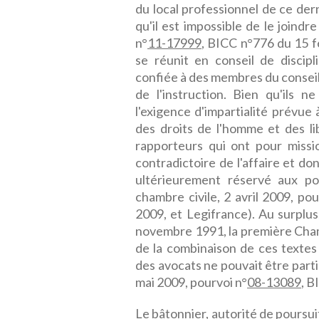
du local professionnel de ce der
qu'il est impossible de le joind
n°
11-17999
, BICC n°776 du 15 f
se réunit en conseil de discip
confiée à des membres du consei
de l'instruction. Bien qu'ils 
l'exigence d'impartialité prévue
des droits de l'homme et des l
rapporteurs qui ont pour missi
contradictoire de l'affaire et do
ultérieurement réservé aux po
chambre civile, 2 avril 2009, pou
2009, et Legifrance). Au surplus
novembre 1991, la première Chamb
de la combinaison de ces textes q
des avocats ne pouvait être parti
mai 2009, pourvoi n°
08-13089
, B
Le bâtonnier, autorité de poursuite,