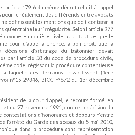
 l'article 179-6 du même décret relatif à l'appel
s pour le règlement des différends entre avocats
 ne définissent les mentions que doit contenir la
s qu'entraîne leur irrégularité. Selon l'article 277
dé comme en matière civile pour tout ce que le
une cour d'appel a énoncé, à bon droit, que la
s décisions d'arbitrage du bâtonnier devait
s par l'article 58 du code de procédure civile,
 même code, régissant la procédure contentieuse
e à laquelle ces décisions ressortissent (1ère
rvoi n°
15-29346
, BICC n°872 du 1er décembre
ésident de la cour d'appel, le recours formé, en
décret du 27 novembre 1991, contre la décision du
e contestations d'honoraires et débours n'entre
 de l'arrêté du Garde des sceaux du 5 mai 2010,
tronique dans la procédure sans représentation