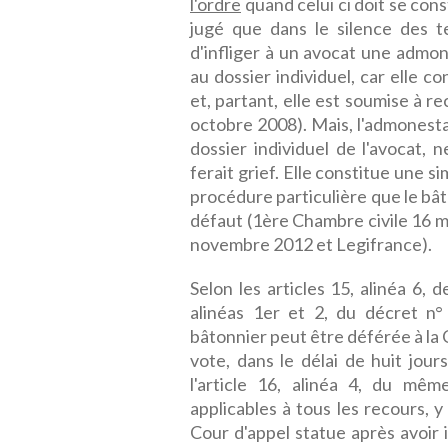
l'ordre
quand celui ci doit se cons
jugé que dans le silence des t
d'infliger à un avocat une admon
au dossier individuel, car elle co
et, partant, elle est soumise à r
octobre 2008). Mais, l'admonestat
dossier individuel de l'avocat, 
ferait grief. Elle constitue une
procédure particulière que le bât
défaut (1ère Chambre civile 16 m
novembre 2012 et Legifrance).
Selon les articles 15, alinéa 6,
alinéas 1er et 2, du décret n
bâtonnier peut être déférée à la 
vote, dans le délai de huit jour
l'article 16, alinéa 4, du mê
applicables à tous les recours, y
Cour d'appel statue après avoir 