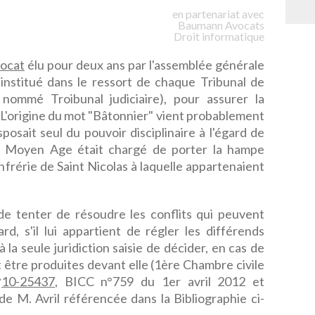
en partenariat avec
Baumann
Avocats
Droit informatique
ocat
élu pour deux ans par l'assemblée générale
 institué dans le ressort de chaque Tribunal de
nommé Troibunal judiciaire), pour assurer la
. L'origine du mot "Bâtonnier" vient probablement
posait seul du pouvoir disciplinaire à l'égard de
 au Moyen Age était chargé de porter la hampe
nfrérie de Saint Nicolas à laquelle appartenaient
de tenter de résoudre les conflits qui peuvent
d, s'il lui appartient de régler les différends
à la seule juridiction saisie de décider, en cas de
 être produites devant elle (1ère Chambre civile
°
10-25437
, BICC n°759 du 1er avril 2012 et
e M. Avril référencée dans la Bibliographie ci-