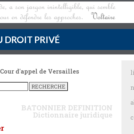
 DROIT PRIVÉ
 Cour d'appel de Versailles
l
n
a
BATONNIER
DEFINITION
Dictionnaire juridique
c
er