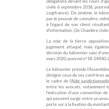
obligatoire devant les cours d'ap
civile 6 septembre 2018, pourvo
Legifrance). De ùmême, le bâtonn
pas le pouvoir de connaître, même 
à l'égard de son client résult
d'information. (2e Chambre civile
La voie de la tierce oppositio
jugement attaqué, mais égaleme
décision du bâtonnier saisi d'un
mars 2020, pourvoi n°18-24430, 
Le bâtonnier préside l'Assemblé
désigne ceux de ses confrères q
le cadre de l'
Aide juridictionnell
entre les avocats, notamment l
l'exécution d'une convention de c
qui peuvent surgir entre un avocat
porte sur à la fixation du montant