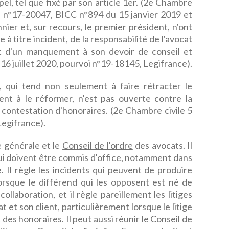
pel, tel que fixé par son article 1er. (2e Chambre
i n°17-20047, BICC n°894 du 15 janvier 2019 et
ier et, sur recours, le premier président, n'ont
à titre incident, de la responsabilité de l'avocat
ant d'un manquement à son devoir de conseil et
 16 juillet 2020, pourvoi n°19-18145, Legifrance).
n, qui tend non seulement à faire rétracter le
nt à le réformer, n'est pas ouverte contre la
e contestation d'honoraires. (2e Chambre civile 5
Legifrance).
e générale et le
Conseil de l'ordre
des avocats. Il
ui doivent être commis d'office, notamment dans
e
. Il règle les incidents qui peuvent de produire
orsque le différend qui les opposent est né de
ollaboration, et il règle pareillement les litiges
 et son client, particulièrement lorsque le litige
 des honoraires. Il peut aussi réunir le
Conseil de