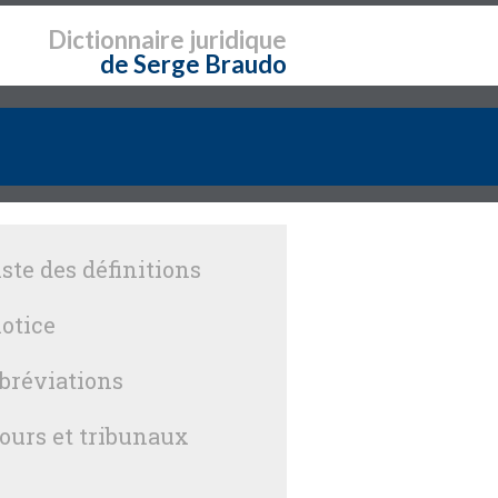
Dictionnaire
juridique
de Serge Braudo
iste des définitions
otice
bréviations
ours et tribunaux