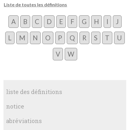
Liste de toutes les définitions
A
B
C
D
E
F
G
H
I
J
L
M
N
O
P
Q
R
S
T
U
V
W
liste des définitions
notice
abréviations