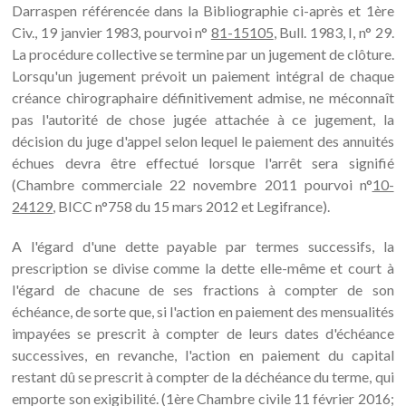
Darraspen référencée dans la Bibliographie ci-après et 1ère
Civ., 19 janvier 1983, pourvoi n°
81-15105
, Bull. 1983, I, n° 29.
La procédure collective se termine par un jugement de clôture.
Lorsqu'un jugement prévoit un paiement intégral de chaque
créance chirographaire définitivement admise, ne méconnaît
pas l'autorité de chose jugée attachée à ce jugement, la
décision du juge d'appel selon lequel le paiement des annuités
échues devra être effectué lorsque l'arrêt sera signifié
(Chambre commerciale 22 novembre 2011 pourvoi n°
10-
24129
, BICC n°758 du 15 mars 2012 et Legifrance).
A l'égard d'une dette payable par termes successifs, la
prescription se divise comme la dette elle-même et court à
l'égard de chacune de ses fractions à compter de son
échéance, de sorte que, si l'action en paiement des mensualités
impayées se prescrit à compter de leurs dates d'échéance
successives, en revanche, l'action en paiement du capital
restant dû se prescrit à compter de la déchéance du terme, qui
emporte son exigibilité. (1ère Chambre civile 11 février 2016;