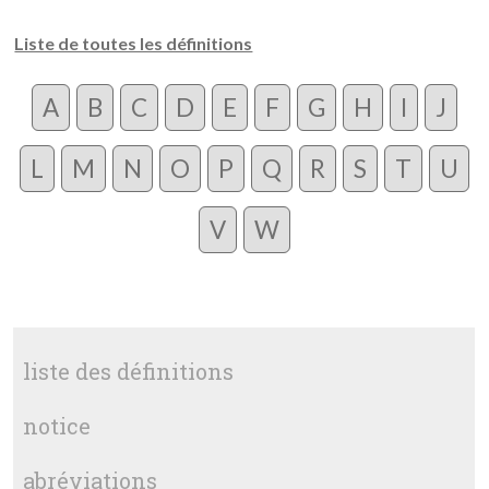
Liste de toutes les définitions
A
B
C
D
E
F
G
H
I
J
L
M
N
O
P
Q
R
S
T
U
V
W
liste des définitions
notice
abréviations