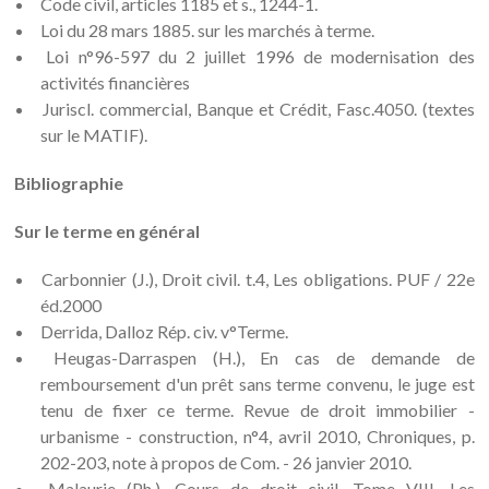
Code civil, articles 1185 et s., 1244-1.
Loi du 28 mars 1885. sur les marchés à terme.
Loi n°96-597 du 2 juillet 1996 de modernisation des
activités financières
Juriscl. commercial, Banque et Crédit, Fasc.4050. (textes
sur le MATIF).
Bibliographie
Sur le terme en général
Carbonnier (J.), Droit civil. t.4, Les obligations. PUF / 22e
éd.2000
Derrida, Dalloz Rép. civ. v°Terme.
Heugas-Darraspen (H.), En cas de demande de
remboursement d'un prêt sans terme convenu, le juge est
tenu de fixer ce terme. Revue de droit immobilier -
urbanisme - construction, n°4, avril 2010, Chroniques, p.
202-203, note à propos de Com. - 26 janvier 2010.
Malaurie (Ph.), Cours de droit civil. Tome VIII, Les