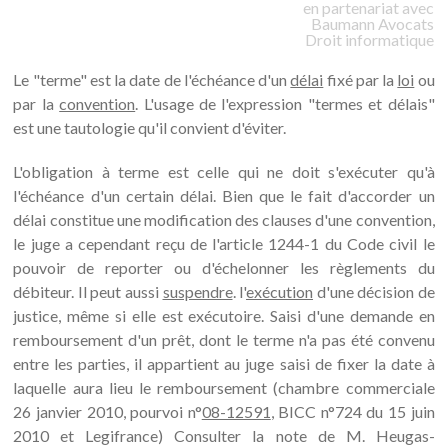
en partenariat avec
Baumann
Avocats
Droit informatique
Le "terme" est la date de l'échéance d'un
délai
fixé par la
loi
ou
par la
convention
. L'usage de l'expression "termes et délais"
est une tautologie qu'il convient d'éviter.
L'obligation à terme est celle qui ne doit s'exécuter qu'à
l'échéance d'un certain délai. Bien que le fait d'accorder un
délai constitue une modification des clauses d'une convention,
le juge a cependant reçu de l'article 1244-1 du Code civil le
pouvoir de reporter ou d'échelonner les règlements du
débiteur. Il peut aussi
suspendre
. l'
exécution
d'une décision de
justice, même si elle est exécutoire. Saisi d'une demande en
remboursement d'un prêt, dont le terme n'a pas été convenu
entre les parties, il appartient au juge saisi de fixer la date à
laquelle aura lieu le remboursement (chambre commerciale
26 janvier 2010, pourvoi n°
08-12591
, BICC n°724 du 15 juin
2010 et Legifrance) Consulter la note de M. Heugas-